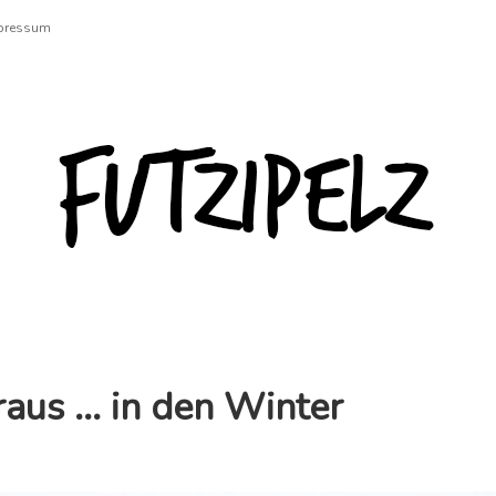
pressum
Futzipelz
raus … in den Winter