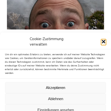
Seit gut 25 Jahren ist er in den unergründlichen Weiten
Cookie-Zustimmung
des Internetzes unterwegs.
verwalten
Mit unzähligen Websites und Blogs hat er versucht, das
Um dir ein optimales Erlebnis zu bieten, verwende ich auf meiner Website Technologien
World Wide Web zu einem besseren Ort zu machen.
wie Cookies, um Geräteinformationen zu speichern und/oder darauf zuzugreifen. Wenn
Diese Wohlfühloase füttert er seit 2013 mit den besten
du diesen Technologien zustimmst, kann ich Daten wie das Surfverhalten oder
eindeutige IDs auf meiner Website verarbeiten. Wenn du deine Zustimmung nicht
Stories, die man aus 26 Buchstaben erschaffen kann.
erteilst oder zurückziehst, können bestimmte Merkmale und Funktionen beeinträchtigt
werden.
Sollte er nicht durch den digitalen Dschungel - anhand
verschiedener Endgeräte - pirschen, versteckt er sich
Akzeptieren
gern hinter Büchern, erkundet die Natur per Fuß oder per
Rad und ist ein großer Freund des Reisens.
Ablehnen
Einstellungen ansehen