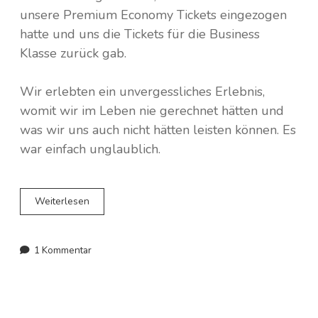
Norwegen
unsere Premium Economy Tickets eingezogen
hatte und uns die Tickets für die Business
Spanien
Klasse zurück gab.
Polen
Wir erlebten ein unvergessliches Erlebnis,
womit wir im Leben nie gerechnet hätten und
Portugal
was wir uns auch nicht hätten leisten können. Es
Schweden
war einfach unglaublich.
Schweiz
You
Weiterlesen
have
Tschechien
been
upgraded
1 Kommentar
…
Business
Class
fliegen
mit