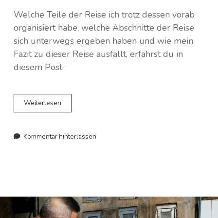
Norwegen
Welche Teile der Reise ich trotz dessen vorab
organisiert habe; welche Abschnitte der Reise
Spanien
sich unterwegs ergeben haben und wie mein
Fazit zu dieser Reise ausfällt, erfährst du in
Polen
diesem Post.
Portugal
Schweden
How
Weiterlesen
to
travel
Schweiz
verpeilt
Kommentar hinterlassen
to
Tschechien
Vietnam