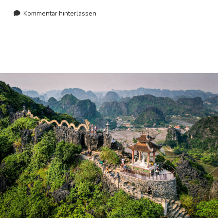
von
Kommentar hinterlassen
Hanoi:
Die
Ha
Long
Bucht