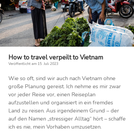
Kambodscha
Irland
Island
Laos
Nepal
Italien
Saudi-Arabien
Finnland
How to travel verpeilt to Vietnam
Veröffentlicht am 15. Juli 2023
Frankreich
Taiwan
Wie so oft, sind wir auch nach Vietnam ohne
Griechenland
Thailand
große Planung gereist. Ich nehme es mir zwar
vor jeder Reise vor, einen Reiseplan
Kroatien
Tibet
aufzustellen und organisiert in ein fremdes
Monaco
Türkei
Land zu reisen. Aus irgendeinem Grund – der
auf den Namen „stressiger Alltag“ hört – schaffe
Niederlande
Vietnam
ich es nie, mein Vorhaben umzusetzen.