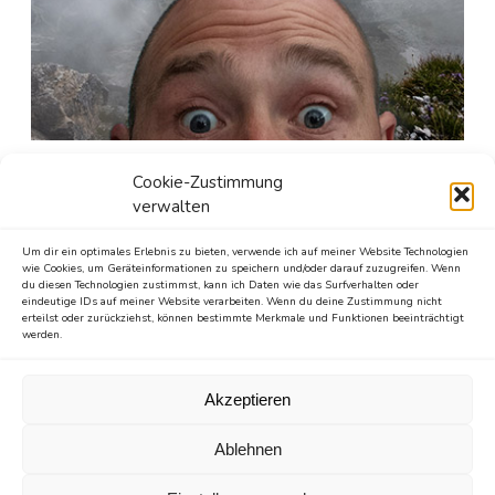
Seit gut 25 Jahren ist er in den unergründlichen Weiten
Cookie-Zustimmung
des Internetzes unterwegs.
verwalten
Mit unzähligen Websites und Blogs hat er versucht, das
Um dir ein optimales Erlebnis zu bieten, verwende ich auf meiner Website Technologien
World Wide Web zu einem besseren Ort zu machen.
wie Cookies, um Geräteinformationen zu speichern und/oder darauf zuzugreifen. Wenn
Diese Wohlfühloase füttert er seit 2013 mit den besten
du diesen Technologien zustimmst, kann ich Daten wie das Surfverhalten oder
eindeutige IDs auf meiner Website verarbeiten. Wenn du deine Zustimmung nicht
Stories, die man aus 26 Buchstaben erschaffen kann.
erteilst oder zurückziehst, können bestimmte Merkmale und Funktionen beeinträchtigt
werden.
Sollte er nicht durch den digitalen Dschungel - anhand
verschiedener Endgeräte - pirschen, versteckt er sich
Akzeptieren
gern hinter Büchern, erkundet die Natur per Fuß oder per
Rad und ist ein großer Freund des Reisens.
Ablehnen