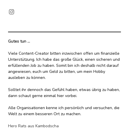
Kambodscha
Irland
Instagram
Island
Laos
Nepal
Italien
Gutes tun ...
Saudi-Arabien
Finnland
Viele Content-Creator bitten inzwischen offen um finanzielle
Unterstützung. Ich habe das große Glück, einen sicheren und
Frankreich
Taiwan
erfüllenden Job zu haben. Somit bin ich deshalb nicht darauf
angewiesen, euch um Geld zu bitten, um mein Hobby
ausleben zu können.
Griechenland
Thailand
Solltet ihr dennoch das Gefühl haben, etwas übrig zu haben,
Kroatien
Tibet
dann schaut gerne einmal hier vorbei.
Monaco
Türkei
Alle Organisationen kenne ich persönlich und versuchen, die
Welt zu einem besseren Ort zu machen.
Niederlande
Vietnam
Hero Rats aus Kambodscha