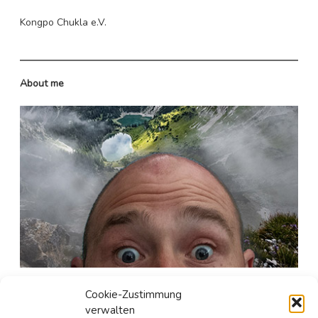
Norwegen
Kongpo Chukla e.V.
Spanien
Polen
About me
Portugal
Schweden
Schweiz
Tschechien
Seit gut 25 Jahren ist er in den unergründlichen Weiten
Cookie-Zustimmung
des Internetzes unterwegs.
verwalten