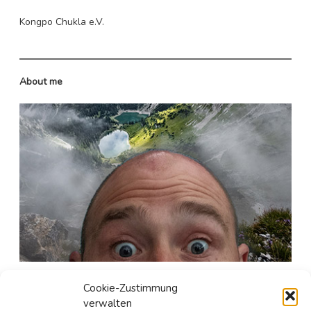
Norwegen
Kongpo Chukla e.V.
Spanien
Polen
About me
Portugal
Schweden
Schweiz
Tschechien
Seit gut 25 Jahren ist er in den unergründlichen Weiten
Cookie-Zustimmung
des Internetzes unterwegs.
verwalten