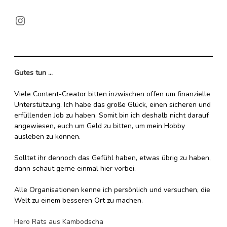
Kambodscha
Irland
Instagram
Island
Laos
Nepal
Italien
Gutes tun ...
Saudi-Arabien
Finnland
Viele Content-Creator bitten inzwischen offen um finanzielle
Unterstützung. Ich habe das große Glück, einen sicheren und
Frankreich
Taiwan
erfüllenden Job zu haben. Somit bin ich deshalb nicht darauf
angewiesen, euch um Geld zu bitten, um mein Hobby
ausleben zu können.
Griechenland
Thailand
Solltet ihr dennoch das Gefühl haben, etwas übrig zu haben,
Kroatien
Tibet
dann schaut gerne einmal hier vorbei.
Monaco
Türkei
Alle Organisationen kenne ich persönlich und versuchen, die
Welt zu einem besseren Ort zu machen.
Niederlande
Vietnam
Hero Rats aus Kambodscha