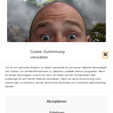
Seit gut 25 Jahren ist er in den unergründlichen Weiten
Cookie-Zustimmung
des Internetzes unterwegs.
verwalten
Mit unzähligen Websites und Blogs hat er versucht, das
Um dir ein optimales Erlebnis zu bieten, verwende ich auf meiner Website Technologien
World Wide Web zu einem besseren Ort zu machen.
wie Cookies, um Geräteinformationen zu speichern und/oder darauf zuzugreifen. Wenn
Diese Wohlfühloase füttert er seit 2013 mit den besten
du diesen Technologien zustimmst, kann ich Daten wie das Surfverhalten oder
eindeutige IDs auf meiner Website verarbeiten. Wenn du deine Zustimmung nicht
Stories, die man aus 26 Buchstaben erschaffen kann.
erteilst oder zurückziehst, können bestimmte Merkmale und Funktionen beeinträchtigt
werden.
Sollte er nicht durch den digitalen Dschungel - anhand
verschiedener Endgeräte - pirschen, versteckt er sich
Akzeptieren
gern hinter Büchern, erkundet die Natur per Fuß oder per
Rad und ist ein großer Freund des Reisens.
Ablehnen