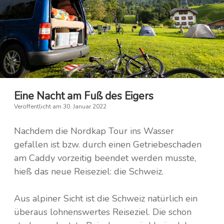
Kambodscha
Irland
Island
Laos
Nepal
Italien
Saudi-Arabien
Finnland
Eine Nacht am Fuß des Eigers
Veröffentlicht am 30. Januar 2022
Frankreich
Taiwan
Nachdem die Nordkap Tour ins Wasser
Griechenland
Thailand
gefallen ist bzw. durch einen Getriebeschaden
am Caddy vorzeitig beendet werden musste,
Kroatien
Tibet
hieß das neue Reiseziel: die Schweiz.
Monaco
Türkei
Aus alpiner Sicht ist die Schweiz natürlich ein
Niederlande
Vietnam
überaus lohnenswertes Reiseziel. Die schon