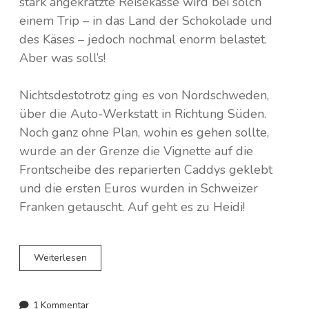
stark angekratzte Reisekasse wird bei solch
Norwegen
einem Trip – in das Land der Schokolade und
des Käses – jedoch nochmal enorm belastet.
Spanien
Aber was soll’s!
Polen
Nichtsdestotrotz ging es von Nordschweden,
Portugal
über die Auto-Werkstatt in Richtung Süden.
Noch ganz ohne Plan, wohin es gehen sollte,
Schweden
wurde an der Grenze die Vignette auf die
Frontscheibe des reparierten Caddys geklebt
Schweiz
und die ersten Euros wurden in Schweizer
Franken getauscht. Auf geht es zu Heidi!
Tschechien
Eine
Weiterlesen
Nacht
am
Fuß
1 Kommentar