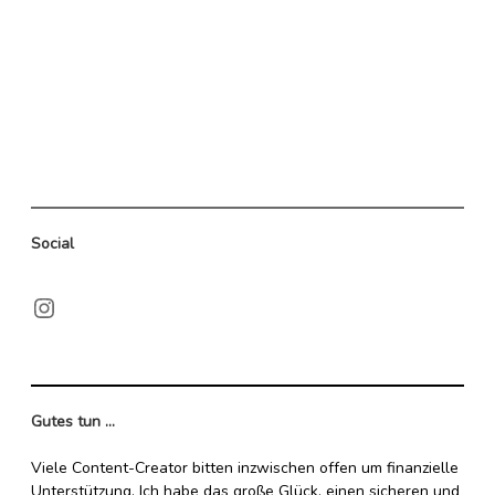
des
Eigers
Social
Instagram
Gutes tun ...
Viele Content-Creator bitten inzwischen offen um finanzielle
Unterstützung. Ich habe das große Glück, einen sicheren und