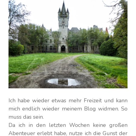
Kambodscha
Irland
Island
Laos
Nepal
Italien
Saudi-Arabien
Finnland
Frankreich
Taiwan
Griechenland
Thailand
Kroatien
Tibet
Ich habe wieder etwas mehr Freizeit und kann
mich endlich wieder meinem Blog widmen. So
Monaco
Türkei
muss das sein.
Da ich in den letzten Wochen keine großen
Niederlande
Vietnam
Abenteuer erlebt habe, nutze ich die Gunst der