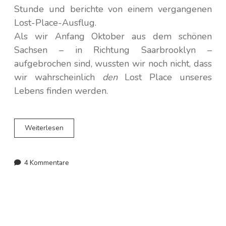
Norwegen
Stunde und berichte von einem vergangenen
Lost-Place-Ausflug.
Spanien
Als wir Anfang Oktober aus dem schönen
Sachsen – in Richtung Saarbrooklyn –
Polen
aufgebrochen sind, wussten wir noch nicht, dass
wir wahrscheinlich
den
Lost Place unseres
Portugal
Lebens finden werden.
Schweden
Ein
Weiterlesen
Schweiz
Lost
Place
Tschechien
Abenteuer
4 Kommentare
in
Belgien
–
Château
Noisy
/