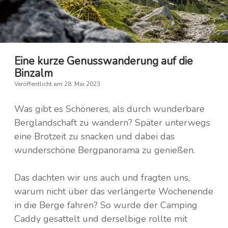
Kambodscha
Irland
Island
Laos
Eine kurze Genusswanderung auf die
Nepal
Italien
Binzalm
Veröffentlicht am 28. Mai 2023
Saudi-Arabien
Finnland
Was gibt es Schöneres, als durch wunderbare
Frankreich
Taiwan
Berglandschaft zu wandern? Später unterwegs
eine Brotzeit zu snacken und dabei das
Griechenland
Thailand
wunderschöne Bergpanorama zu genießen.
Kroatien
Tibet
Das dachten wir uns auch und fragten uns,
Monaco
Türkei
warum nicht über das verlängerte Wochenende
in die Berge fahren? So wurde der Camping
Niederlande
Vietnam
Caddy gesattelt und derselbige rollte mit