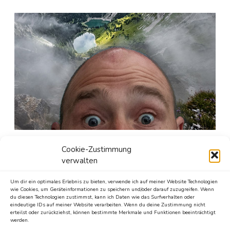
Seit gut 25 Jahren ist er in den unergründlichen Weiten
Cookie-Zustimmung
des Internetzes unterwegs.
verwalten
Mit unzähligen Websites und Blogs hat er versucht, das
Um dir ein optimales Erlebnis zu bieten, verwende ich auf meiner Website Technologien
World Wide Web zu einem besseren Ort zu machen.
wie Cookies, um Geräteinformationen zu speichern und/oder darauf zuzugreifen. Wenn
Diese Wohlfühloase füttert er seit 2013 mit den besten
du diesen Technologien zustimmst, kann ich Daten wie das Surfverhalten oder
eindeutige IDs auf meiner Website verarbeiten. Wenn du deine Zustimmung nicht
Stories, die man aus 26 Buchstaben erschaffen kann.
erteilst oder zurückziehst, können bestimmte Merkmale und Funktionen beeinträchtigt
werden.