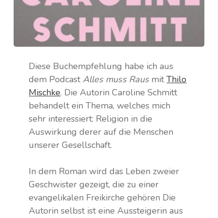
Norwegen
Spanien
Polen
Diese Buchempfehlung habe ich aus
Portugal
dem Podcast
Alles muss Raus
mit
Thilo
Mischke
. Die Autorin Caroline Schmitt
Schweden
behandelt ein Thema, welches mich
sehr interessiert: Religion in die
Schweiz
Auswirkung derer auf die Menschen
unserer Gesellschaft.
Tschechien
In dem Roman wird das Leben zweier
Geschwister gezeigt, die zu einer
evangelikalen Freikirche gehören Die
Autorin selbst ist eine Aussteigerin aus