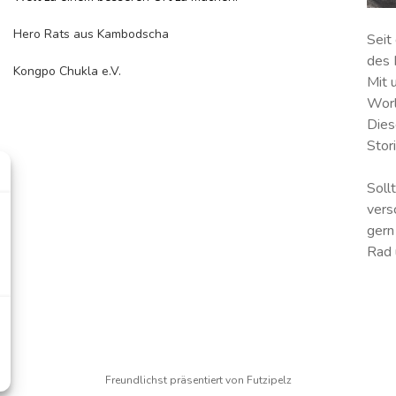
Hero Rats aus Kambodscha
Seit
des 
Kongpo Chukla e.V.
Mit 
Worl
Dies
Stor
Soll
vers
gern
Rad 
Freundlichst präsentiert von Futzipelz