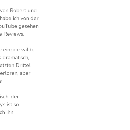
 von Robert und
habe ich von der
YouTube gesehen
e Reviews.
e einzige wilde
s dramatisch,
etzten Drittel
erloren, aber
s.
sch, der
s ist so
ch ihn