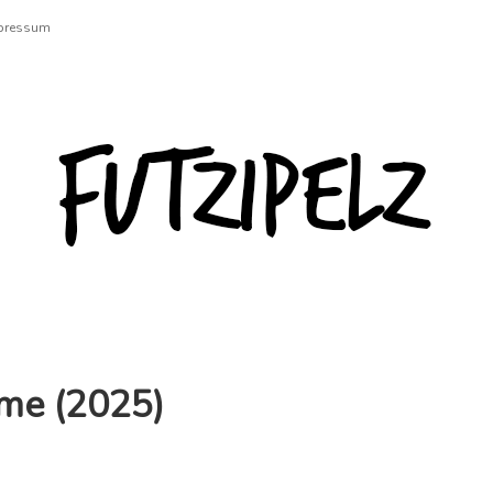
pressum
Futzipelz
me (2025)