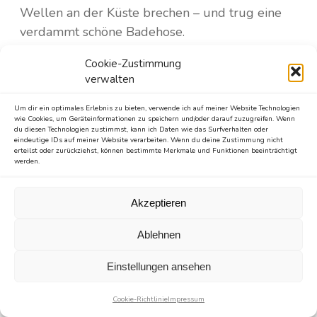
Wellen an der Küste brechen – und trug eine
verdammt schöne Badehose.
Cookie-Zustimmung
Die Sonne brannte unerbittlich vom Himmel.
verwalten
Wir hatten uns großzügig mit LSF 50
eingeschmiert, suchten jedoch vergeblich nach
Um dir ein optimales Erlebnis zu bieten, verwende ich auf meiner Website Technologien
wie Cookies, um Geräteinformationen zu speichern und/oder darauf zuzugreifen. Wenn
Schatten. Ich legte mein Handtuch in den Sand,
du diesen Technologien zustimmst, kann ich Daten wie das Surfverhalten oder
eindeutige IDs auf meiner Website verarbeiten. Wenn du deine Zustimmung nicht
schlüpfte aus meinen Flipflops und ging direkt
erteilst oder zurückziehst, können bestimmte Merkmale und Funktionen beeinträchtigt
werden.
ins Wasser.
Akzeptieren
Ablehnen
Klicke hier, um Marketing-Cookies zu
akzeptieren und diesen Inhalt zu aktivieren
Einstellungen ansehen
Cookie-Richtlinie
Impressum