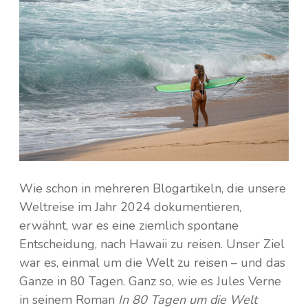
Kambodscha
Irland
Island
Laos
Nepal
Italien
Saudi-Arabien
Finnland
Frankreich
Taiwan
Griechenland
Thailand
Wie schon in mehreren Blogartikeln, die unsere
Weltreise im Jahr 2024 dokumentieren,
Kroatien
Tibet
erwähnt, war es eine ziemlich spontane
Entscheidung, nach Hawaii zu reisen. Unser Ziel
Monaco
Türkei
war es, einmal um die Welt zu reisen – und das
Ganze in 80 Tagen. Ganz so, wie es Jules Verne
Niederlande
Vietnam
in seinem Roman
In 80 Tagen um die Welt