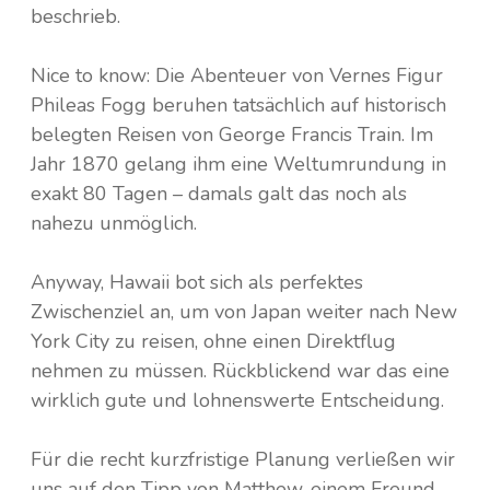
beschrieb.
Norwegen
Spanien
Nice to know: Die Abenteuer von Vernes Figur
Phileas Fogg beruhen tatsächlich auf historisch
Polen
belegten Reisen von George Francis Train. Im
Jahr 1870 gelang ihm eine Weltumrundung in
Portugal
exakt 80 Tagen – damals galt das noch als
nahezu unmöglich.
Schweden
Schweiz
Anyway, Hawaii bot sich als perfektes
Zwischenziel an, um von Japan weiter nach New
Tschechien
York City zu reisen, ohne einen Direktflug
nehmen zu müssen. Rückblickend war das eine
wirklich gute und lohnenswerte Entscheidung.
Für die recht kurzfristige Planung verließen wir
uns auf den Tipp von Matthew, einem Freund