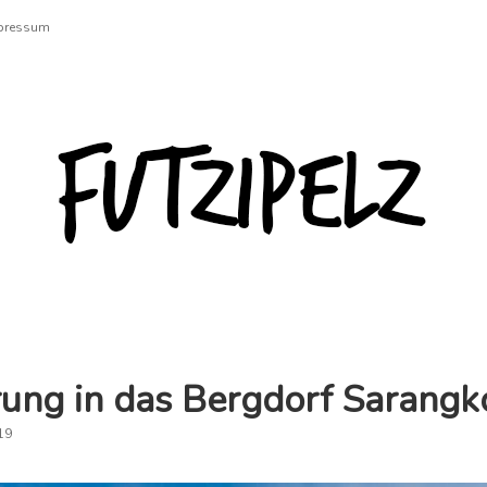
pressum
Futzipelz
ung in das Bergdorf Sarangk
19