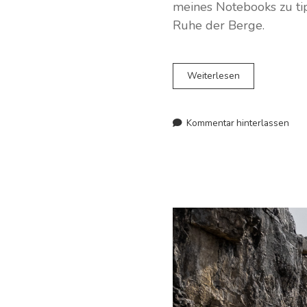
meines Notebooks zu ti
Ruhe der Berge.
Vom
Weiterlesen
Bleiben
und
Reisen:
Kommentar hinterlassen
Zwischen
Sehnsucht,
Fernweh
und
Alpenidyll