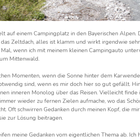
rzelt auf einem Campingplatz in den Bayerischen Alpen.
das Zeltdach, alles ist klamm und wirkt irgendwie seh
es Mal, wenn ich mit meinem kleinen Campingauto unte
 um Mittenwald.
solchen Momenten, wenn die Sonne hinter dem Karwende
twendig sind, wenn es mir doch hier so gut gefällt. Hi
inen inneren Monolog über das Reisen. Vielleicht finde 
 immer wieder zu fernen Zielen aufmache, wo das Sch
icht. Oft schwirren Gedanken durch meinen Kopf, die mir
sie zur Lösung beitragen.
fen meine Gedanken vom eigentlichen Thema ab. Ich hör