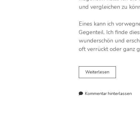
und vergleichen zu könne
Eines kann ich vorwegn
Gegenteil. Ich finde dies
wunderschön und erschre
oft verrückt oder ganz g
In
Weiterlesen
80
Tagen
um
Kommentar hinterlassen
die
Welt
–
Manhattan
entdecken:
große
Stadt,