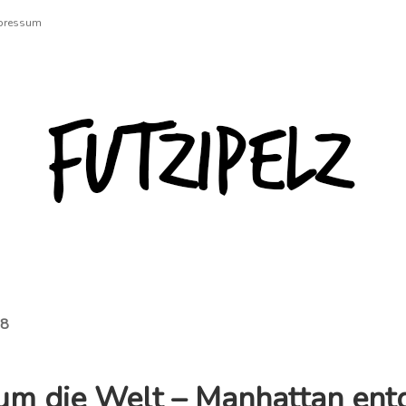
pressum
Futzipelz
 8
um die Welt – Manhattan ent