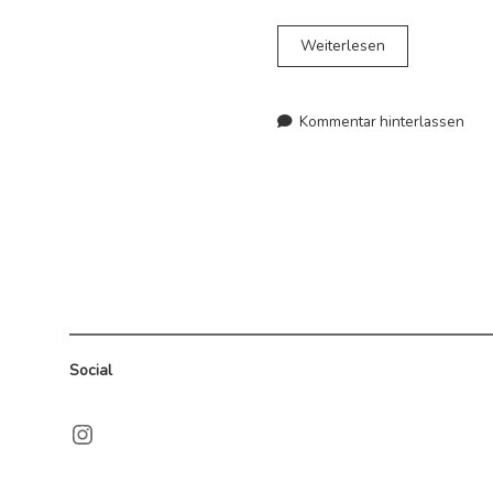
Irland
Weiterlesen
im
Februar
–
Kommentar hinterlassen
Zwischen
Regenjacke,
Fish
&
Chips
und
Flugzeugen
Social
Instagram