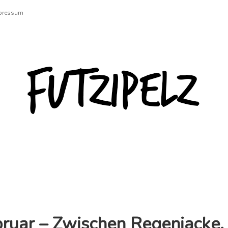
pressum
Futzipelz
bruar – Zwischen Regenjacke,