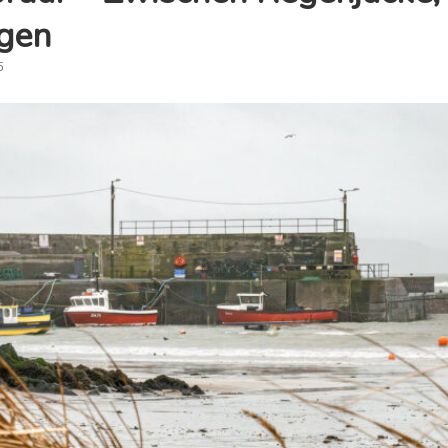
gen
5