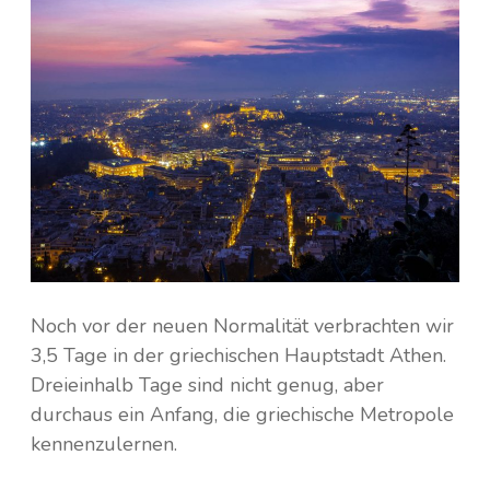
Kambodscha
Irland
Island
Laos
Nepal
Italien
Saudi-Arabien
Finnland
Frankreich
Taiwan
Griechenland
Thailand
Noch vor der neuen Normalität verbrachten wir
Kroatien
Tibet
3,5 Tage in der griechischen Hauptstadt Athen.
Dreieinhalb Tage sind nicht genug, aber
Monaco
Türkei
durchaus ein Anfang, die griechische Metropole
kennenzulernen.
Niederlande
Vietnam