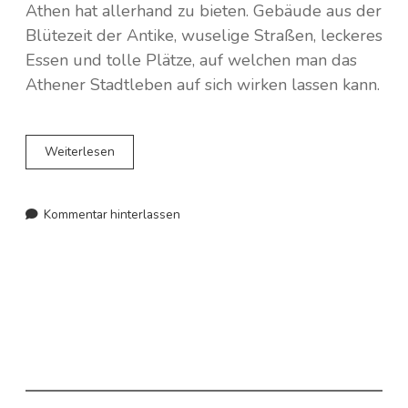
Athen hat allerhand zu bieten. Gebäude aus der
Norwegen
Blütezeit der Antike, wuselige Straßen, leckeres
Spanien
Essen und tolle Plätze, auf welchen man das
Athener Stadtleben auf sich wirken lassen kann.
Polen
Portugal
Athen
Weiterlesen
–
Eine
Schweden
Stadt
Kommentar hinterlassen
mit
Schweiz
vielen
Gesichtern
Tschechien
und
jeder
Menge
Souflaki